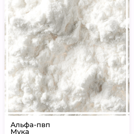
Альфа-пвп
Мука