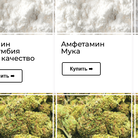
аин
Амфетамин
умбия
Мука
качество
Купить ➠
пить ➠