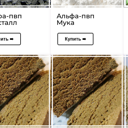
фа-пвп
Альфа-пвп
сталл
Мука
пить ➠
Купить ➠