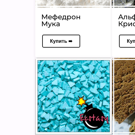
Мефедрон
Аль
Мука
Кри
Купить ➠
Ку