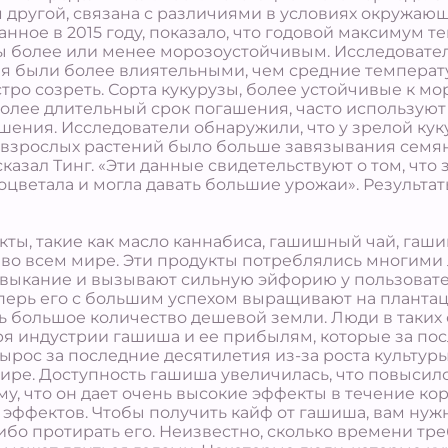
 другой, связана с различиями в условиях окружаю
анное в 2015 году, показало, что годовой максимум 
узы более или менее морозоустойчивым. Исследовате
 были более влиятельными, чем средние температуры
тро созреть. Сорта кукурузы, более устойчивые к м
о более длительный срок погашения, часто использую
ения. Исследователи обнаружили, что у зрелой куку
«У взрослых растений было больше завязывания семя
 сказал Тинг. «Эти данные свидетельствуют о том, ч
оцветала и могла давать большие урожаи». Результ
ы, такие как масло каннабиса, гашишный чай, гашиш
о всем мире. Эти продукты потреблялись многими 
выкание и вызывают сильную эйфорию у пользовател
ерь его с большим успехом выращивают на плантация
 есть большое количество дешевой земли. Люди в таких
ря индустрии гашиша и ее прибылям, которые за по
ырос за последние десятилетия из-за роста культур
ире. Доступность гашиша увеличилась, что повысил
му, что он дает очень высокие эффекты в течение ко
эффектов. Чтобы получить кайф от гашиша, вам ну
ибо протирать его. Неизвестно, сколько времени тре