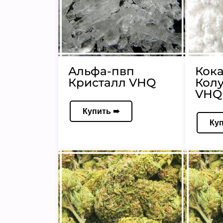
Альфа-пвп
Кок
Кристалл VHQ
Кол
VHQ 
Купить ➠
Ку