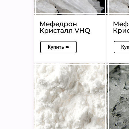
Мефедрон
Меф
Кристалл VHQ
Кри
Купить ➠
Ку