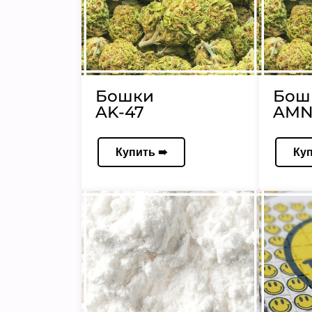
Бошки
Бош
AK-47
AMN
Купить ➠
Ку