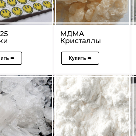
25
МДМА
ки
Кристаллы
пить ➠
Купить ➠