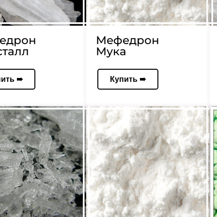
едрон
Мефедрон
сталл
Мука
пить ➠
Купить ➠