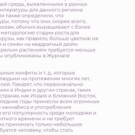
щей среды, выявленными в разных
температуры для данного региона
ли также определили, что
, потому что они, скорее всего,
орозам, обычно выращивают с более
т методологию стадии роста для
рузы, как правило, больше цветков на
н и семян на квадратный дюйм
то зрелым растениям требуется меньше
аты опубликованы в Журнале
ные конфеты и т. д., которые
людьми на протяжении многих лет,
ей. Говорят, что первоначально
х в Индии и других странах, таких
 странах, как Индия и Ближний Восток,
следние годы принесли всем огромные
ы каннабиса и употребления
о его популярность среди молодежи и
роткого времени и не требует
жно принимать только небольшое
буется человеку, чтобы стать