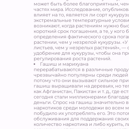
может быть более благоприятным, чем
частях мира. Исследование, опубликов
влияет на то, является ли сорт кукур
экстремальные температурные условия
возникают, когда растениям нужно быс
короткий срок погашения, а те, у ког
определения фактического срока погаш
растении, чем у незрелой кукурузы. 
листьев, чем у незрелых растений», —
удобрение для кукурузы, чтобы она пр
регулирования роста растений.
Гашиш и марихуана
перерабатываются в различные продукт
чрезвычайно популярны среди людей в
потому что они вызывают сильное при
гашиш выращивали на деревьях, но теп
как Афганистан, Пакистан и т. д., где
сегодня стали миллионерами благода
деньги. Спрос на гашиш значительно в
наркотиков среди молодежи во всем м
побудило их употреблять его. Это пото
обслуживания для поддержания своих 
количество наркотика и либо курить, л