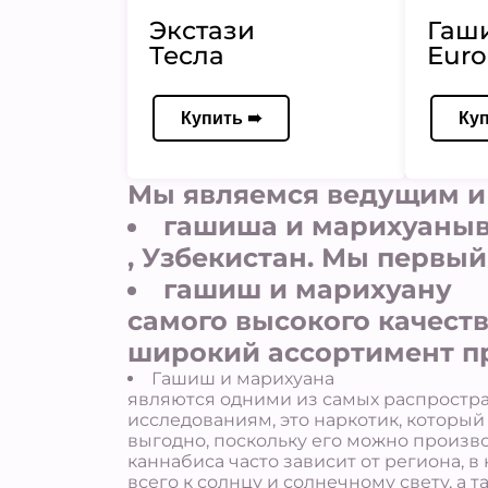
Экстази
Гаш
Тесла
Euro
Купить ➠
Ку
Мы являемся ведущим и
гашиша и марихуаныв
, Узбекистан. Мы первы
гашиш и марихуану
самого высокого качест
широкий ассортимент п
Гашиш и марихуана
являются одними из самых распростра
исследованиям, это наркотик, который
выгодно, поскольку его можно произво
каннабиса часто зависит от региона, в
всего к солнцу и солнечному свету, а