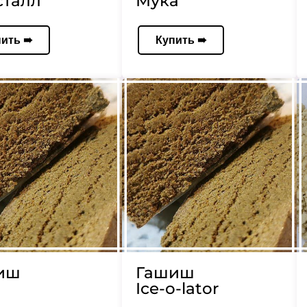
сталл
Мука
пить ➠
Купить ➠
иш
Гашиш
Ice-o-lator