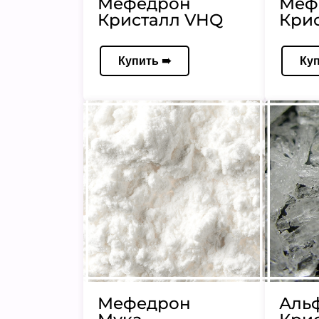
Мефедрон
Меф
Кристалл VHQ
Кри
Купить ➠
Ку
Мефедрон
Аль