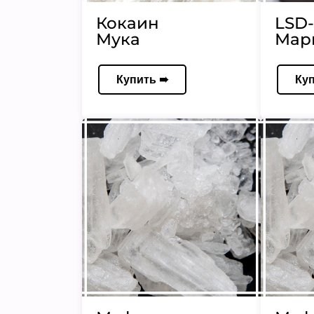
Кокаин
LSD-
Мука
Мар
Купить ➠
Ку