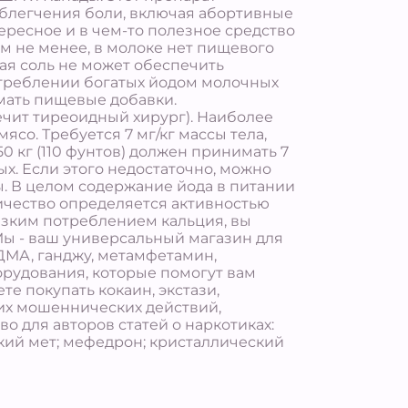
облегчения боли, включая абортивные
ересное и в чем-то полезное средство
м не менее, в молоке нет пищевого
ая соль не может обеспечить
отреблении богатых йодом молочных
мать пищевые добавки.
ечит тиреоидный хирург). Наиболее
со. Требуется 7 мг/кг массы тела,
 кг (110 фунтов) должен принимать 7
ых. Если этого недостаточно, можно
. В целом содержание йода в питании
оличество определяется активностью
низким потреблением кальция, вы
Мы - ваш универсальный магазин для
ДМА, ганджу, метамфетамин,
орудования, которые помогут вам
е покупать кокаин, экстази,
гих мошеннических действий,
о для авторов статей о наркотиках:
кий мет; мефедрон; кристаллический