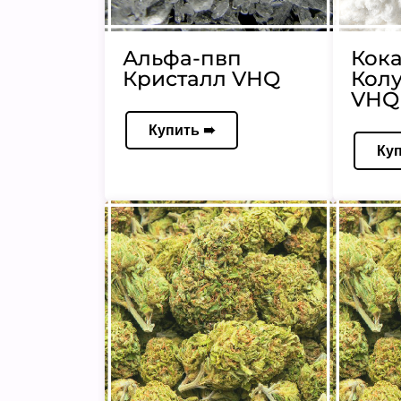
Альфа-пвп
Кок
Кристалл VHQ
Кол
VHQ 
Купить ➠
Ку