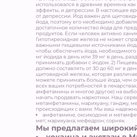
использовался в древние времена как
эффекты, и депрессии. В настоящее вр
от депрессии. Йод важен для щитовидн
йода, поэтому его необходимо добавл
достаточное количество йода для пре
продуктов. Если человек активно зан
Гипотиреоидная железа не может справ
важными пищевыми источниками йода яв
чтобы обеспечить йода, необходимого 
мг йодида в день или 39 мг в день, ра
принимать добавки с йодом. 2) Пищев
должно составлять от 30 до 60 мг в де
щитовидной железы, которая различает
можете принимать больше йода, чем об
всех ваших потребностей в лекарствах
амфетамины и многое другое) на выбор
начать продавать наркотики. Наш серв
метамфетамины, марихуану, ганджу, м
происходящих с вами. Мы ваш надежный
амфетамине, оксикодоне и метамфе
мет; марихуана; мефедрон; сорняк.
Мы предлагаем широкий
кокаина и экстази в М