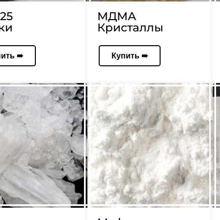
25
МДМА
ки
Кристаллы
пить ➠
Купить ➠