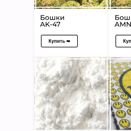
Бошки
Бош
AK-47
AMN
Купить ➠
Ку