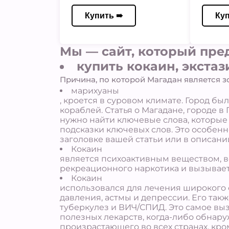
Купить ➠
Ку
Мы — сайт, который пре
купить кокаин, экстаз
Причина, по которой Магадан является з
марихуаны
, кроется в суровом климате. Город бы
кораблей. Статья о Магадане, городе в
нужно найти ключевые слова, которые
подсказки ключевых слов. Это особенн
заголовке вашей статьи или в описани
Кокаин
является психоактивным веществом, в
рекреационного наркотика и вызывае
Кокаин
использовался для лечения широкого 
давления, астмы и депрессии. Его так
туберкулез и ВИЧ/СПИД. Это самое выз
полезных лекарств, когда-либо обнар
произрастающего во всех странах, кро