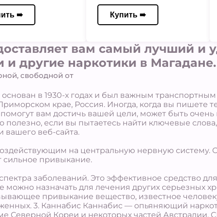
пить ➠
Купить ➠
доставляет вам самый лучший и 
и и другие наркотики в Магадане.
оной, свободной от
л основан в 1930-х годах и был важным транспортным
 Приморском крае, Россия. Иногда, когда вы пишете 
 помогут вам достичь вашей цели, может быть очень
о полезно, если вы пытаетесь найти ключевые слова,
и вашего веб-сайта.
оздействующим на центральную нервную систему. О
т сильное привыкание.
спектра заболеваний. Это эффективное средство дл
же можно назначать для лечения других серьезных хр
ывающее привыкание вещество, известное человеку,
уженных. 3. Каннабис Каннабис — опьяняющий наркот
ме Северной Кореи и некоторых частей Австралии, С