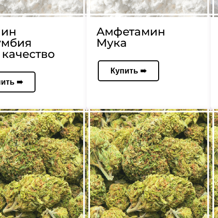
аин
Амфетамин
умбия
Мука
качество
Купить ➠
пить ➠