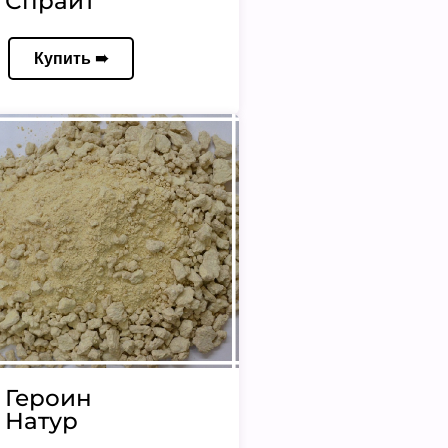
Спрайт
Купить ➠
Героин
Натур