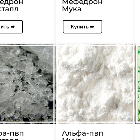
едрон
Мефедрон
сталл
Мука
пить ➠
Купить ➠
фа-пвп
Альфа-пвп