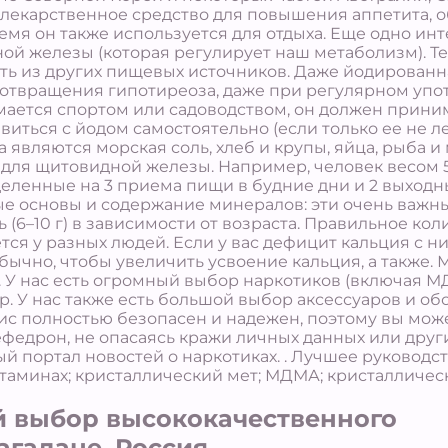
 лекарственное средство для повышения аппетита, 
емя он также используется для отдыха. Еще одно инт
ой железы (которая регулирует наш метаболизм). Те
ять из других пищевых источников. Даже йодированн
дотвращения гипотиреоза, даже при регулярном уп
имается спортом или садоводством, он должен прини
иться с йодом самостоятельно (если только ее не л
ляются морская соль, хлеб и крупы, яйца, рыба и мя
для щитовидной железы. Например, человек весом 50
зделенные на 3 приема пищи в будние дни и 2 выходн
ые основы и содержание минералов: эти очень важны
нь (6–10 г) в зависимости от возраста. Правильное к
ся у разных людей. Если у вас дефицит кальция с 
ычно, чтобы увеличить усвоение кальция, а также. 
. У нас есть огромный выбор наркотиков (включая М
. У нас также есть большой выбор аксессуаров и об
ис полностью безопасен и надежен, поэтому вы может
ефедрон, не опасаясь кражи личных данных или дру
 портал новостей о наркотиках. . Лучшее руководств
таминах; кристаллический мет; МДМА; кристалличес
 выбор высококачественного
агадане, Россия.