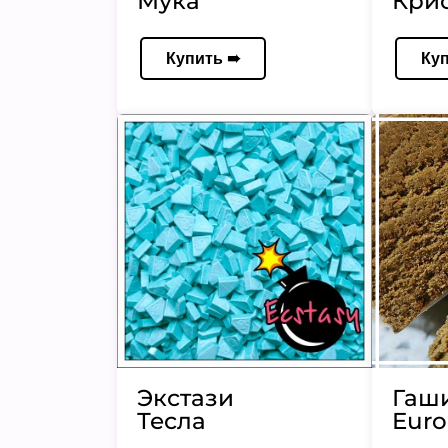
Мука
Кри
Купить ➠
Ку
Экстази
Гаш
Тесла
Euro